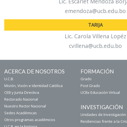
Lic. Escarlet Mendoza Borj
emendoza@ucb.edu.bo
TARIJA
Lic. Carola Villena Lopéz
cvillena@ucb.edu.bo
ACERCA DE NOSOTROS
FORMACIÓN
U.C.B.
Grado
Misión, Visión e Identidad Católica
Post Grado
CEB y Junta Directiva
UCBx Educación Virtual
Rectorado Nacional
Nuestro Rector Nacional
INVESTIGACIÓN
Sedes Académicas
Unidades de Investigación 
Otros programas académicos
Resiliencias frente a la Cris
U.C.B. en la historia