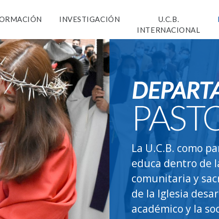
ORMACIÓN
INVESTIGACIÓN
U.C.B.
INTERNACIONAL
DEPART
PAST
La U.C.B. como par
educa dentro de l
comunitaria y sac
de la Iglesia desa
académico y la soc