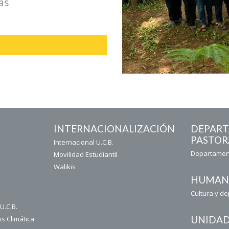
as
INTERNACIONALIZACIÓN
DEPAR
PASTOR
Internacional U.C.B.
Departament
Movilidad Estudiantil
Walikis
HUMAN
Cultura y d
U.C.B.
UNIDAD
is Climática