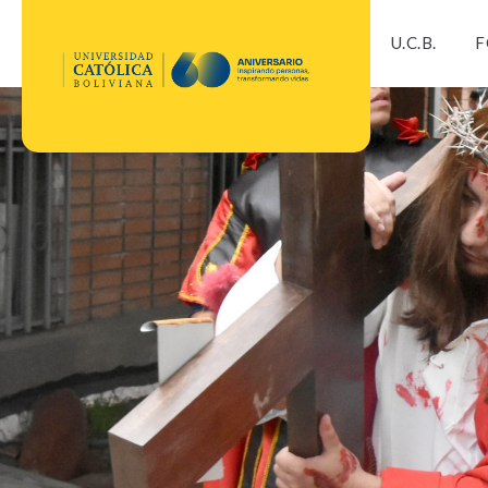
U.C.B.
F