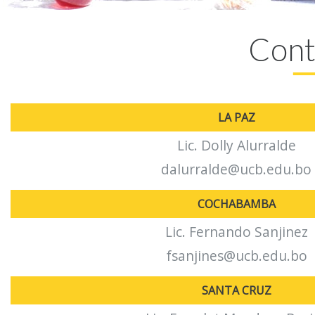
Conta
LA PAZ
Lic. Dolly Alurralde
dalurralde@ucb.edu.bo
COCHABAMBA
Lic. Fernando Sanjinez
fsanjines@ucb.edu.bo
SANTA CRUZ