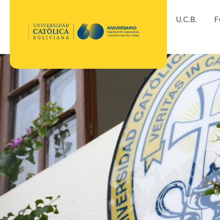
U.C.B.
F