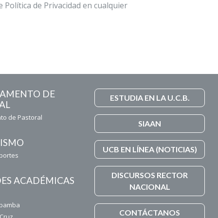
 Política de Privacidad en cualquier
TAMENTO DE
ESTUDIA EN LA U.C.B.
AL
o de Pastoral
SIAAN
ISMO
UCB EN LÍNEA (NOTICIAS)
eportes
DISCURSOS RECTOR
ES ACADÉMICAS
NACIONAL
z
abamba
CONTÁCTANOS
 Cruz