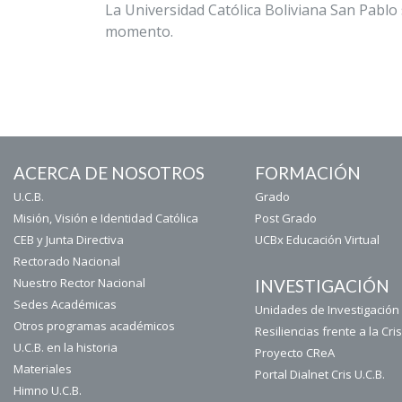
La Universidad Católica Boliviana San Pablo 
momento.
ACERCA DE NOSOTROS
FORMACIÓN
U.C.B.
Grado
Misión, Visión e Identidad Católica
Post Grado
CEB y Junta Directiva
UCBx Educación Virtual
Rectorado Nacional
Nuestro Rector Nacional
INVESTIGACIÓN
Sedes Académicas
Unidades de Investigación 
Otros programas académicos
Resiliencias frente a la Cris
U.C.B. en la historia
Proyecto CReA
Materiales
Portal Dialnet Cris U.C.B.
Himno U.C.B.