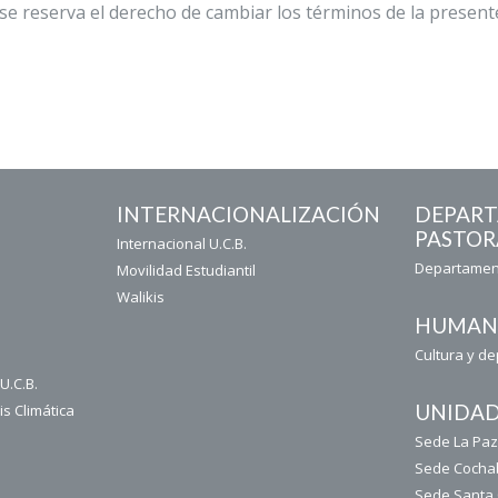
se reserva el derecho de cambiar los términos de la presente
INTERNACIONALIZACIÓN
DEPAR
PASTOR
Internacional U.C.B.
Departament
Movilidad Estudiantil
Walikis
HUMAN
Cultura y d
U.C.B.
UNIDAD
is Climática
Sede La Pa
Sede Coch
Sede Santa