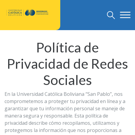
Política de
U.C.B.
Discursos Rector Nacional
Privacidad de Redes
Grado
Sociales
Post Grado
Investigación
En la Universidad Católica Boliviana “San Pablo”, nos
Departamento de Pastoral
comprometemos a proteger tu privacidad en línea y a
U.C.B. Internacional
garantizar que tu información personal se maneje de
manera segura y responsable. Esta política de
Nuevo Modelo Institucional
privacidad describe cómo recopilamos, utilizamos y
Reglamentos
protegemos la información que nos proporcionas a