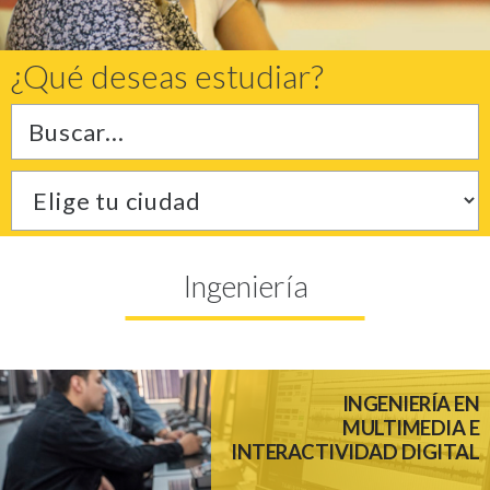
U.C.B. Workspace
SIIAN
¿Qué deseas estudiar?
Biblioteca U.C.B.
Himno U.C.B.
ONRES U.C.B.
Ingeniería
INGENIERÍA EN
MULTIMEDIA E
INTERACTIVIDAD DIGITAL