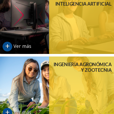
INTELIGENCIA ARTIFICIAL
+
Ver más
INGENIERÍA AGRONÓMICA
Y ZOOTECNIA
+
Ver más