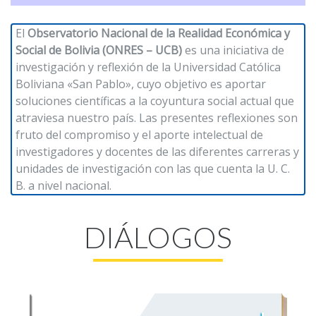
U.C.B. Workspace
El
Observatorio Nacional de la Realidad Económica y
SIIAN
Social de Bolivia (ONRES – UCB)
es una iniciativa de
Biblioteca U.C.B.
investigación y reflexión de la Universidad Católica
Himno U.C.B.
Boliviana «San Pablo», cuyo objetivo es aportar
soluciones científicas a la coyuntura social actual que
ONRES U.C.B.
atraviesa nuestro país. Las presentes reflexiones son
fruto del compromiso y el aporte intelectual de
investigadores y docentes de las diferentes carreras y
unidades de investigación con las que cuenta la U. C.
B. a nivel nacional.
DIÁLOGOS