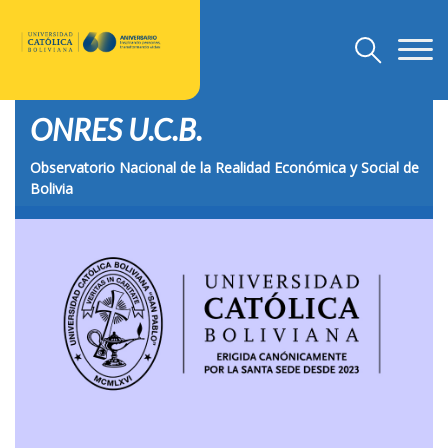
ONRES U.C.B.
U.C.B.
Observatorio Nacional de la Realidad Económica y Social de
Discursos Rector Nacional
Bolivia
Grado
Post Grado
Investigación
Departamento de Pastoral
U.C.B. Internacional
Nuevo Modelo Institucional
Reglamentos