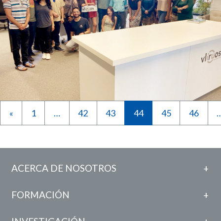
Bibliográficas en La Paz
Investigadores de la U.C.B. se capacitan en Bélgica
«
1
…
42
43
44
45
46
para fortalecer la investigación en nuestro país
ACERCA DE NOSOTROS
FORMACIÓN