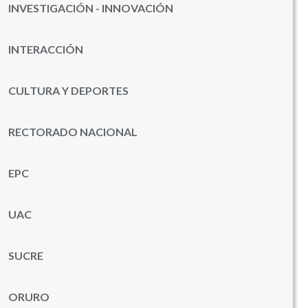
INVESTIGACIÓN - INNOVACIÓN
U.C.B. Workspace
SIIAN
INTERACCIÓN
Biblioteca U.C.B.
Himno U.C.B.
CULTURA Y DEPORTES
ONRES U.C.B.
RECTORADO NACIONAL
EPC
UAC
SUCRE
ORURO