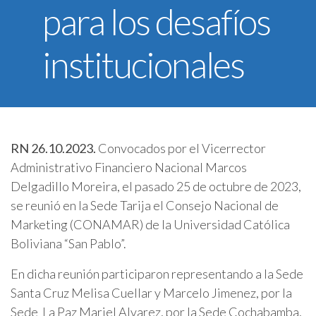
para los desafíos
U.C.B. Workspace
SIIAN
institucionales
Biblioteca U.C.B.
Himno U.C.B.
ONRES U.C.B.
RN 26.10.2023.
Convocados por el Vicerrector
Administrativo Financiero Nacional Marcos
Delgadillo Moreira, el pasado 25 de octubre de 2023,
se reunió en la Sede Tarija el Consejo Nacional de
Marketing (CONAMAR) de la Universidad Católica
Boliviana “San Pablo”.
En dicha reunión participaron representando a la Sede
Santa Cruz Melisa Cuellar y Marcelo Jimenez, por la
Sede La Paz Mariel Alvarez, por la Sede Cochabamba,