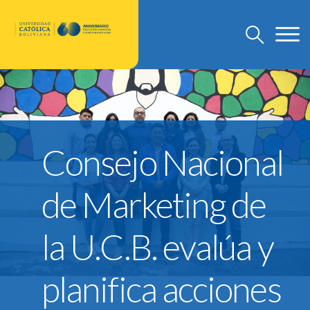
U.C.B.
Discursos Rector Nacional
Consejo Nacional
Grado
Post Grado
de Marketing de
Investigación
Departamento de Pastoral
la U.C.B. evalúa y
U.C.B. Internacional
Nuevo Modelo Institucional
planifica acciones
Reglamentos