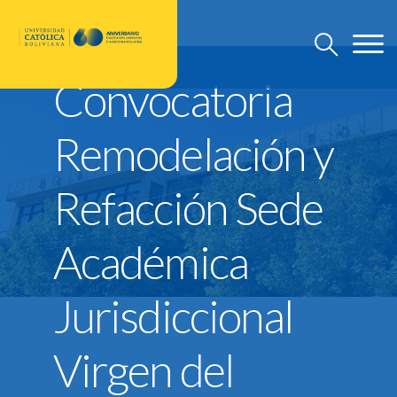
Convocatoria
U.C.B.
Remodelación y
Discursos Rector Nacional
Refacción Sede
Grado
Post Grado
Académica
Investigación
Departamento de Pastoral
Jurisdiccional
U.C.B. Internacional
Nuevo Modelo Institucional
Virgen del
Reglamentos