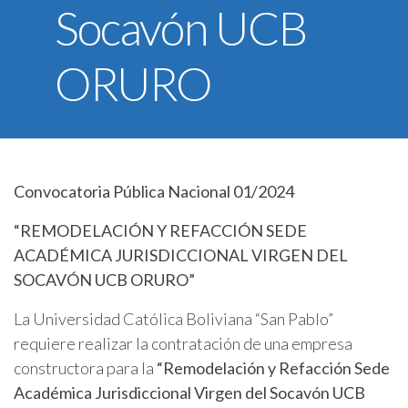
Socavón UCB
U.C.B. Workspace
SIIAN
ORURO
Biblioteca U.C.B.
Himno U.C.B.
ONRES U.C.B.
Convocatoria Pública Nacional 01/2024
“REMODELACIÓN Y REFACCIÓN SEDE
ACADÉMICA JURISDICCIONAL VIRGEN DEL
SOCAVÓN UCB ORURO”
La Universidad Católica Boliviana “San Pablo”
requiere realizar la contratación de una empresa
constructora para la
“Remodelación y Refacción Sede
Académica Jurisdiccional Virgen del Socavón UCB