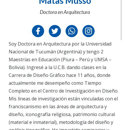
Matas Musso
U.C.B. Workspace
Doctora en Arquitectura
SIIAN
Biblioteca U.C.B.
Himno U.C.B.
Soy Doctora en Arquitectura por la Universidad
ONRES U.C.B.
Nacional de Tucumán (Argentina) y tengo 2
Maestrías en Educación (Piura – Perú y UMSA –
Bolivia). Ingresé a la U.C.B. dando clases en la
Carrera de Diseño Gráfico hace 11 años, donde
actualmente me desempeño como Tiempo
Completo en el Centro de Investigación en Diseño.
Mis líneas de investigación están vinculadas con el
franciscanismo en las áreas de arquitectura y
diseño, iconografía religiosa, patrimonio cultural
(material e inmaterial), metodología del diseño y