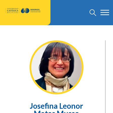
U.C.B.
Discursos Rector Nacional
Grado
Post Grado
Investigación
Departamento de Pastoral
U.C.B. Internacional
Nuevo Modelo Institucional
Josefina Leonor
Reglamentos