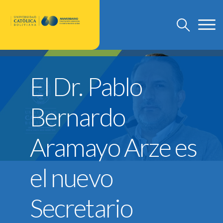
U.C.B.
El Dr. Pablo
Discursos Rector Nacional
Bernardo
Grado
Post Grado
Aramayo Arze es
Investigación
Departamento de Pastoral
el nuevo
U.C.B. Internacional
Nuevo Modelo Institucional
Secretario
Reglamentos