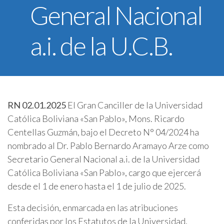
General Nacional
U.C.B. Workspace
SIIAN
a.i. de la U.C.B.
Biblioteca U.C.B.
Himno U.C.B.
ONRES U.C.B.
RN 02.01.2025
El Gran Canciller de la Universidad
Católica Boliviana «San Pablo», Mons. Ricardo
Centellas Guzmán, bajo el Decreto N° 04/2024 ha
nombrado al Dr. Pablo Bernardo Aramayo Arze como
Secretario General Nacional a.i. de la Universidad
Católica Boliviana «San Pablo», cargo que ejercerá
desde el 1 de enero hasta el 1 de julio de 2025.
Esta decisión, enmarcada en las atribuciones
conferidas por los Estatutos de la Universidad,