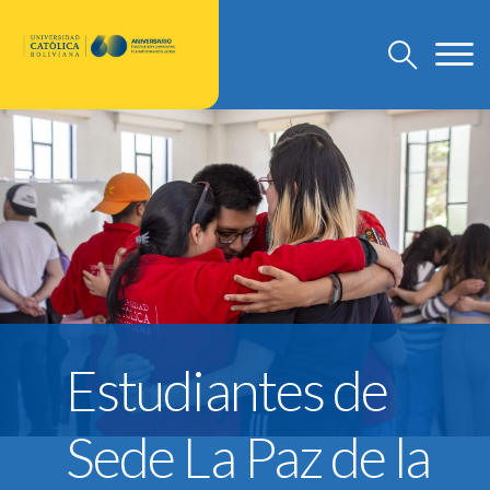
U.C.B.
Discursos Rector Nacional
Grado
Post Grado
Investigación
Departamento de Pastoral
Estudiantes de
U.C.B. Internacional
Nuevo Modelo Institucional
Sede La Paz de la
Reglamentos