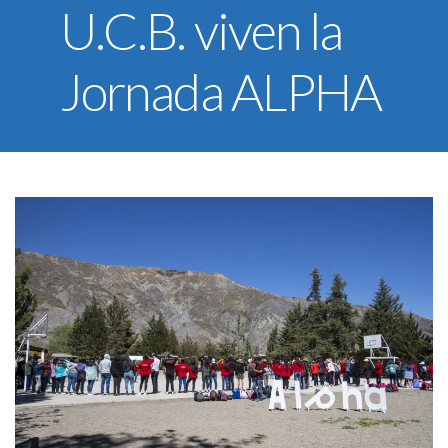
U.C.B. viven la
U.C.B. Workspace
SIIAN
Jornada ALPHA
Biblioteca U.C.B.
Himno U.C.B.
ONRES U.C.B.