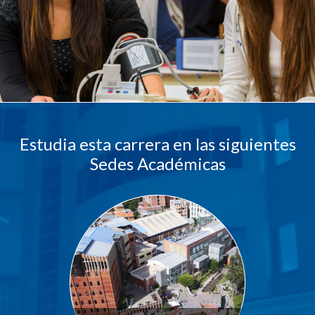
U.C.B. Workspace
SIIAN
Biblioteca U.C.B.
Himno U.C.B.
ONRES U.C.B.
Estudia esta carrera en las siguientes
Sedes Académicas