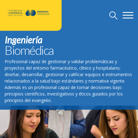
Ingeniería
U.C.B.
Biomédica
Discursos Rector Nacional
Profesional capaz de gestionar y validar problemáticas y
Grado
proyectos del entorno farmacéutico, clínico y hospitalario;
diseñar, desarrollar, gestionar y calificar equipos e instrumentos
Post Grado
relacionados a la salud bajo estándares y normativa vigente.
Además es un profesional capaz de tomar decisiones bajo
Investigación
principios científicos, investigativos y éticos guiados por los
Departamento de Pastoral
principios del evangelio.
U.C.B. Internacional
Nuevo Modelo Institucional
Reglamentos