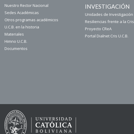
Nuestro Rector Nacional
INVESTIGACIÓN
Sedes Académicas
Unidades de Investigación 
Otros programas académicos
Resiliencias frente a la Cris
U.C.B. en la historia
Proyecto CReA
Materiales
Portal Dialnet Cris U.C.B.
Himno U.C.B.
Documentos