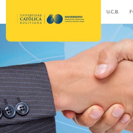
U.C.B.
F