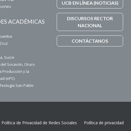
UCB EN LÍNEA (NOTICIAS)
eportes
DISCURSOS RECTOR
ES ACADÉMICAS
NACIONAL
z
abamba
CONTÁCTANOS
 Cruz
a, Sucre
 del Socavón, Oruro
a Producción y la
dad (ePC)
 Teología San Pablo
Política de Privacidad de Redes Sociales
Política de privacidad