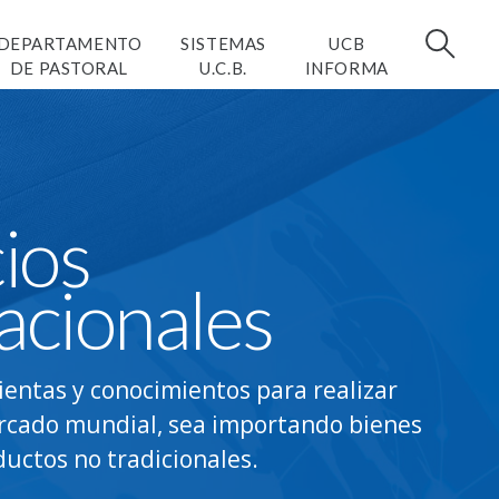
DEPARTAMENTO
SISTEMAS
UCB
DE PASTORAL
U.C.B.
INFORMA
ios
acionales
entas y conocimientos para realizar
rcado mundial, sea importando bienes
uctos no tradicionales.