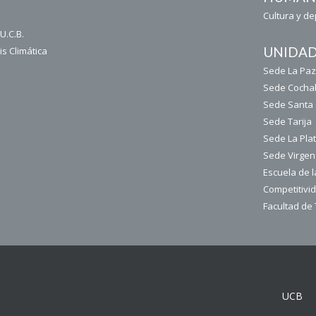
Cultura y d
U.C.B.
UNIDAD
is Climática
Sede La Pa
Sede Coch
Sede Santa
Sede Tarija
Sede La Plat
Sede Virgen
Escuela de l
Competitivi
Facultad de
UCB