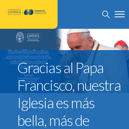
U.C.B.
Discursos Rector Nacional
Gracias al Papa
Grado
Post Grado
Francisco, nuestra
Investigación
Departamento de Pastoral
Iglesia es más
U.C.B. Internacional
Nuevo Modelo Institucional
bella, más de
Reglamentos