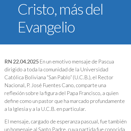
Cristo, más del
U.C.B. Workspace
SIIAN
Evangelio
Biblioteca U.C.B.
Himno U.C.B.
ONRES U.C.B.
RN 22.04.2025
En un emotivo mensaje de Pascua
dirigido a toda la comunidad de la Universidad
Católica Boliviana “San Pablo” (U.C.B.), el Rector
Nacional, P. José Fuentes Cano, comparte una
reflexión sobre la figura del Papa Francisco, a quien
define como un pastor que ha marcado profundamente
a la Iglesia y a la U.C.B. en particular.
El mensaje, cargado de esperanza pascual, fue también
un homenaje al Santo Padre, cuya partida fue conocida