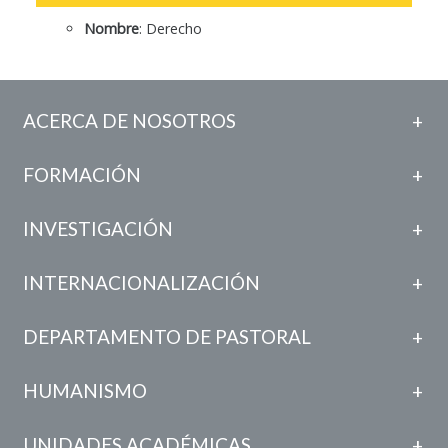
U.C.B. Workspace
Nombre
: Derecho
SIIAN
Biblioteca U.C.B.
Himno U.C.B.
ACERCA DE NOSOTROS
ONRES U.C.B.
FORMACIÓN
INVESTIGACIÓN
INTERNACIONALIZACIÓN
DEPARTAMENTO DE PASTORAL
HUMANISMO
UNIDADES ACADÉMICAS