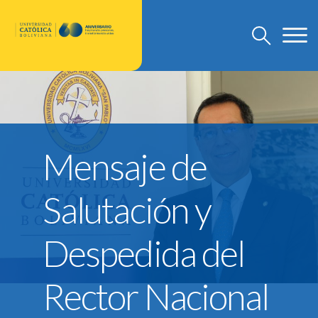
U.C.B.
Discursos Rector Nacional
Mensaje de
Grado
Post Grado
Salutación y
Investigación
Departamento de Pastoral
Despedida del
U.C.B. Internacional
Nuevo Modelo Institucional
Rector Nacional
Reglamentos