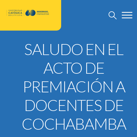
SALUDO EN EL
U.C.B.
Discursos Rector Nacional
ACTO DE
Grado
Post Grado
PREMIACIÓN A
Investigación
Departamento de Pastoral
DOCENTES DE
U.C.B. Internacional
COCHABAMBA
Nuevo Modelo Institucional
Reglamentos