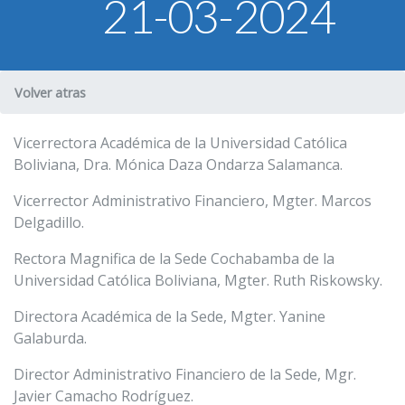
21-03-2024
U.C.B. Workspace
SIIAN
Biblioteca U.C.B.
Volver atras
Himno U.C.B.
ONRES U.C.B.
Vicerrectora Académica de la Universidad Católica
Boliviana, Dra. Mónica Daza Ondarza Salamanca.
Vicerrector Administrativo Financiero, Mgter. Marcos
Delgadillo.
Rectora Magnifica de la Sede Cochabamba de la
Universidad Católica Boliviana, Mgter. Ruth Riskowsky.
Directora Académica de la Sede, Mgter. Yanine
Galaburda.
Director Administrativo Financiero de la Sede, Mgr.
Javier Camacho Rodríguez.