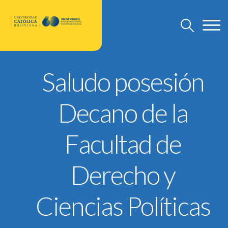
Saludo posesión
U.C.B.
Discursos Rector Nacional
Decano de la
Grado
Post Grado
Facultad de
Investigación
Departamento de Pastoral
Derecho y
U.C.B. Internacional
Ciencias Políticas
Nuevo Modelo Institucional
Reglamentos