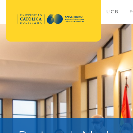
U.C.B.
F