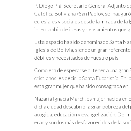
P. Diego Plá, Secretario General Adjunto d
Católica Boliviana «San Pablo», se inauguró
eclesiales y sociales desde la mirada de la 
intercambio de ideas y pensamientos que ge
Este espacio ha sido denominado Santa Nazar
Iglesia de Bolivia, siendo un gran referent
débiles y necesitados de nuestro país.
Como era de esperarse al tener a una gran S
cristianos, es decir la Santa Eucaristía. En
esta gran mujer que ha sido consagrada en l
Nazaria Ignacia March, es mujer nacida en 
dicha ciudad descubrió la gran pobreza del p
acogida, educación y evangelización. Del m
eran y son los más desfavorecidos de la soc