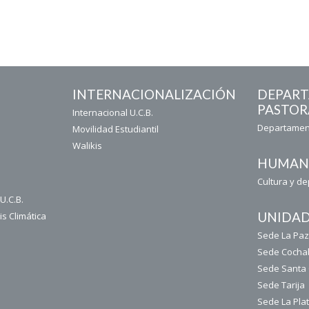
INTERNACIONALIZACIÓN
DEPAR
PASTOR
Internacional U.C.B.
Departament
Movilidad Estudiantil
Walikis
HUMAN
Cultura y d
U.C.B.
UNIDAD
is Climática
Sede La Pa
Sede Coch
Sede Santa
Sede Tarija
Sede La Plat