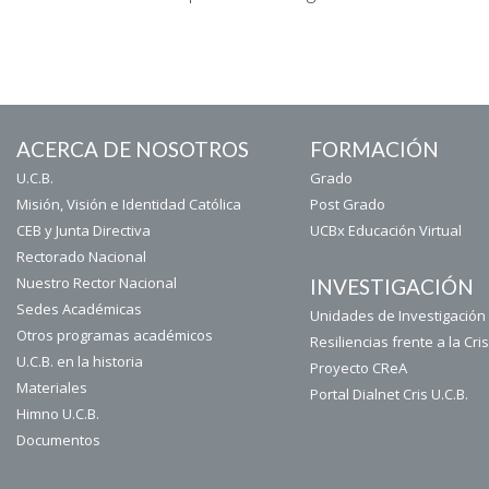
ACERCA DE NOSOTROS
FORMACIÓN
U.C.B.
Grado
Misión, Visión e Identidad Católica
Post Grado
CEB y Junta Directiva
UCBx Educación Virtual
Rectorado Nacional
Nuestro Rector Nacional
INVESTIGACIÓN
Sedes Académicas
Unidades de Investigación 
Otros programas académicos
Resiliencias frente a la Cris
U.C.B. en la historia
Proyecto CReA
Materiales
Portal Dialnet Cris U.C.B.
Himno U.C.B.
Documentos