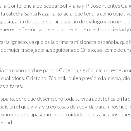
e la Conferencia Episcopal Boliviana y P. José Fuentes Can
 la catedra Santa Nazaria Ignacia, que tendrá como objetivo 
Iglesia, a fin de poder ser un espacio de diálogo y encuent
neren reflexión sobre el acontecer de nuestra sociedad y de
ia Ignacio, ya que es la primera misionera española, que ha
e de mujer trabajadora, seguidora de Cristo, así como de una
anta como nombre para la Catedra, se dio inicio a este acon
 la cual Mons. Cristobal Bialasik, quien presidio la misma, 
os altares.
España, pero que desempeño toda su vida apostólica en la 
aís en el que vivía y creo casas de acogida para niños huér
ismo modo se apasiono por el cuidado de los ancianos, pues
iedad.