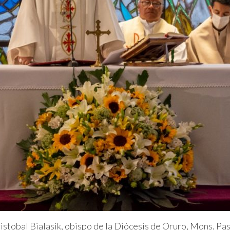
ristobal Bialasik, obispo de la Diócesis de Oruro, Mons. P