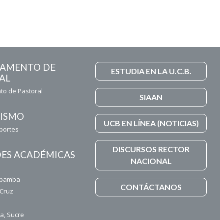
TAMENTO DE
ESTUDIA EN LA U.C.B.
AL
o de Pastoral
SIAAN
ISMO
UCB EN LÍNEA (NOTICIAS)
eportes
DISCURSOS RECTOR
ES ACADÉMICAS
NACIONAL
z
abamba
CONTÁCTANOS
 Cruz
a, Sucre