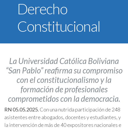
Derecho
U.C.B. Workspace
SIIAN
Constitucional
Biblioteca U.C.B.
Himno U.C.B.
ONRES U.C.B.
La Universidad Católica Boliviana
“San Pablo” reafirma su compromiso
con el constitucionalismo y la
formación de profesionales
comprometidos con la democracia.
RN 05.05.2025.
Con una nutrida participación de 248
asistentes entre abogados, docentes y estudiantes, y
la intervención de más de 40 expositores nacionales e