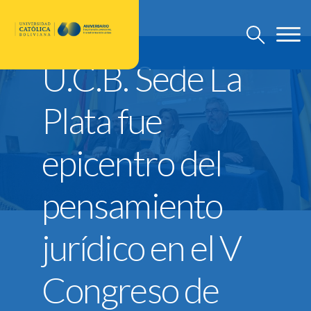
U.C.B. Sede La
U.C.B.
Plata fue
Discursos Rector Nacional
epicentro del
Grado
Post Grado
pensamiento
Investigación
Departamento de Pastoral
jurídico en el V
U.C.B. Internacional
Nuevo Modelo Institucional
Congreso de
Reglamentos