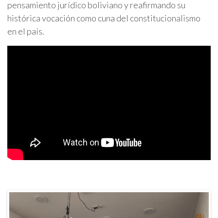
pensamiento jurídico boliviano y reafirmando su
histórica vocación como cuna del constitucionalismo
en el país.