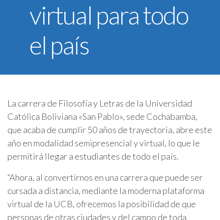
virtual para todo
U.C.B. Workspace
SIIAN
el país
Biblioteca U.C.B.
Himno U.C.B.
ONRES U.C.B.
La carrera de Filosofía y Letras de la Universidad
Católica Boliviana «San Pablo», sede Cochabamba,
que acaba de cumplir 50 años de trayectoria, abre este
año en modalidad semipresencial y virtual, lo que le
permitirá llegar a estudiantes de todo el país.
“Ahora, al convertirnos en una carrera que puede ser
cursada a distancia, mediante la moderna plataforma
virtual de la UCB, ofrecemos la posibilidad de que
personas de otras ciudades y del campo de toda