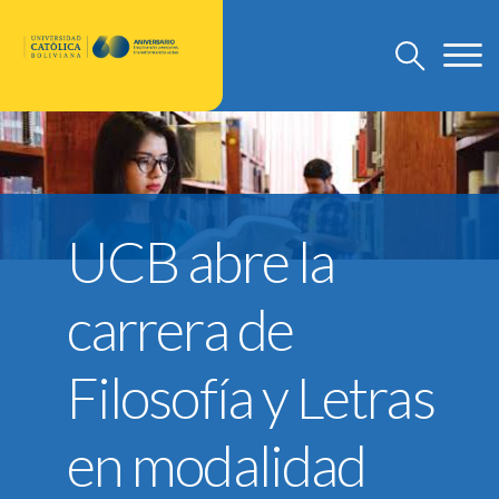
U.C.B.
Discursos Rector Nacional
UCB abre la
Grado
Post Grado
carrera de
Investigación
Departamento de Pastoral
Filosofía y Letras
U.C.B. Internacional
Nuevo Modelo Institucional
en modalidad
Reglamentos