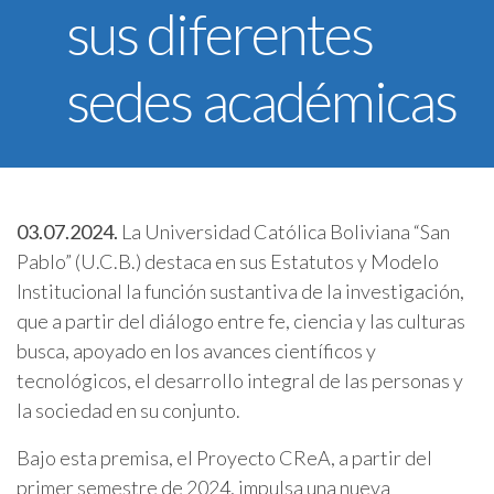
sus diferentes
U.C.B. Workspace
SIIAN
sedes académicas
Biblioteca U.C.B.
Himno U.C.B.
ONRES U.C.B.
03.07.2024.
La Universidad Católica Boliviana “San
Pablo” (U.C.B.) destaca en sus Estatutos y Modelo
Institucional la función sustantiva de la investigación,
que a partir del diálogo entre fe, ciencia y las culturas
busca, apoyado en los avances científicos y
tecnológicos, el desarrollo integral de las personas y
la sociedad en su conjunto.
Bajo esta premisa, el Proyecto CReA, a partir del
primer semestre de 2024, impulsa una nueva