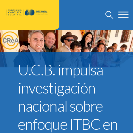
U.C.B.
Discursos Rector Nacional
U.C.B. impulsa
Grado
Post Grado
investigación
Investigación
Departamento de Pastoral
nacional sobre
U.C.B. Internacional
Nuevo Modelo Institucional
enfoque ITBC en
Reglamentos